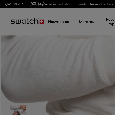
@
415
BEATS
Swatch Rebels For Good
— Montres Enfant
Roya
Nouveautés
Montres
Pop