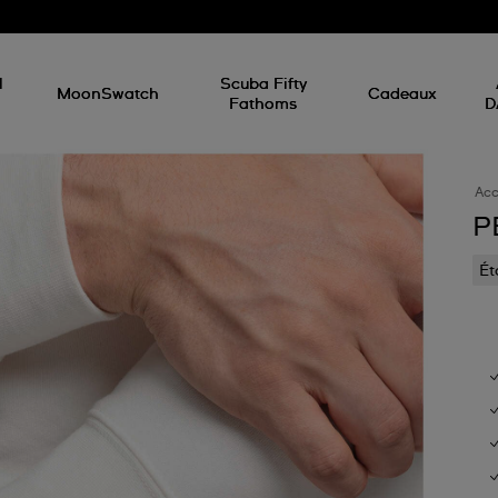
l
Scuba Fifty
MoonSwatch
Cadeaux
Fathoms
D
Acc
P
Ét