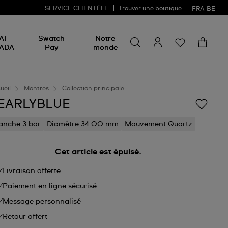
SERVICE CLIENTÈLE
Trouver une boutique
FRA
BE
Rechercher un produit
Rechercher
AI-
Swatch
Notre
un
ADA
Pay
monde
produit
ueil
Montres
Collection principale
EARLYBLUE
anche 3 bar
Diamètre 34.00 mm
Mouvement Quartz
Cet article est épuisé.
Livraison offerte
Paiement en ligne sécurisé
Message personnalisé
Retour offert