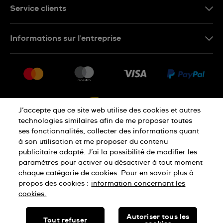
FR
Service clients
Nous Contacter
Informations sur l'entreprise
FAQ
Press
Livraison
Jobs
Retour
Sitemap
Conditions De Vente
J’accepte que ce site web utilise des cookies et autres
Droit de rétractation
technologies similaires afin de me proposer toutes
ses fonctionnalités, collecter des informations quant
à son utilisation et me proposer du contenu
Déclaration De Confidentialité
publicitaire adapté. J’ai la possibilité de modifier les
paramètres pour activer ou désactiver à tout moment
chaque catégorie de cookies. Pour en savoir plus à
Cookies
Conditions D'Utilisation
propos des cookies :
information concernant les
cookies.
SWISS MADE
Autoriser tous les
Tout refuser