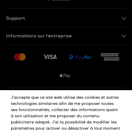
EN
FR
Support
Nous contacter
Informations sur l'entreprise
FAQ
Espace presse
Livraisons Et Retours
Nous rejoindre
Conditions De Vente
Plan du site
Déclaration de confidentialité
J’accepte que ce site web utilise des cookies et autres
technologies similaires afin de me proposer toutes
ses fonctionnalités, collecter des informations quant
à son utilisation et me proposer du contenu
Déclaration concernant les cookies
publicitaire adapté. J’ai la possibilité de modifier les
paramètres pour activer ou désactiver à tout moment