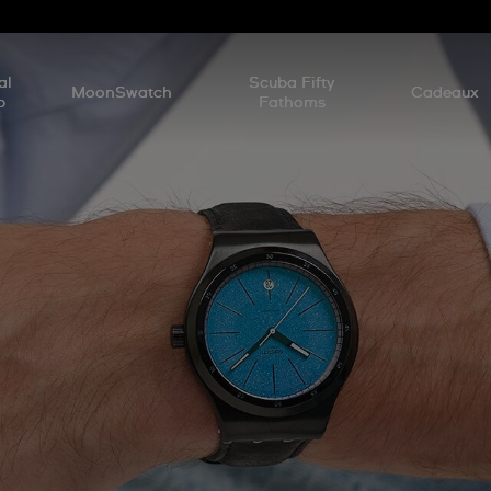
d
al
Scuba Fifty
MoonSwatch
Cadeaux
p
Fathoms