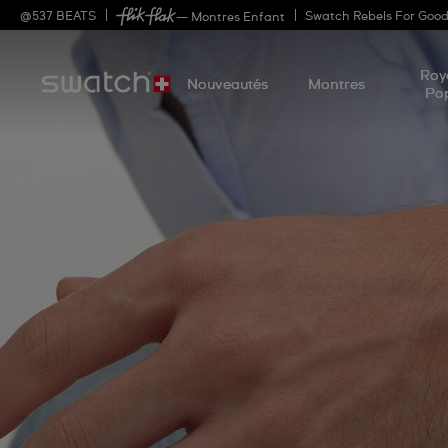
@
537
BEATS
Swatch Rebels For Goo
— Montres Enfant
Roy
Nouveautés
Montres
Po