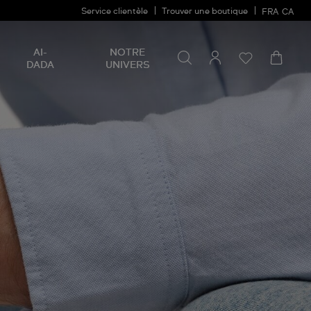
Service clientèle
Trouver une boutique
FRA
CA
Rechercher un produit
Rechercher
AI-
NOTRE
un
DADA
UNIVERS
produit