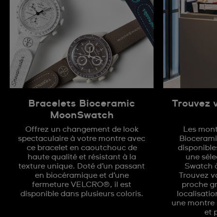
Bracelets Bioceramic
Trouvez 
MoonSwatch
Offrez un changement de look
Les montr
spectaculaire à votre montre avec
Bioceram
ce bracelet en caoutchouc de
disponible
haute qualité et résistant à la
une séle
texture unique. Doté d’un passant
Swatch à
en biocéramique et d’une
Trouvez vo
fermeture VELCRO®, il est
proche gr
disponible dans plusieurs coloris.
localisatio
une montre 
et 