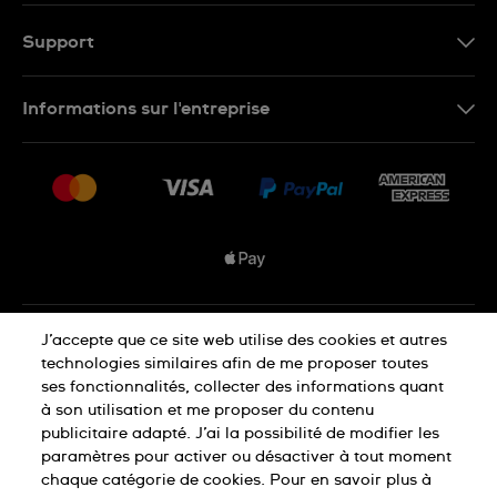
FR
Support
Nous contacter
Informations sur l'entreprise
FAQ
Espace presse
Livraisons Et Retours
Nous rejoindre
Conditions De Vente
Plan du site
Déclaration de confidentialité
J’accepte que ce site web utilise des cookies et autres
technologies similaires afin de me proposer toutes
ses fonctionnalités, collecter des informations quant
à son utilisation et me proposer du contenu
Déclaration concernant les cookies
publicitaire adapté. J’ai la possibilité de modifier les
paramètres pour activer ou désactiver à tout moment
chaque catégorie de cookies. Pour en savoir plus à
Conditions d'utilisation