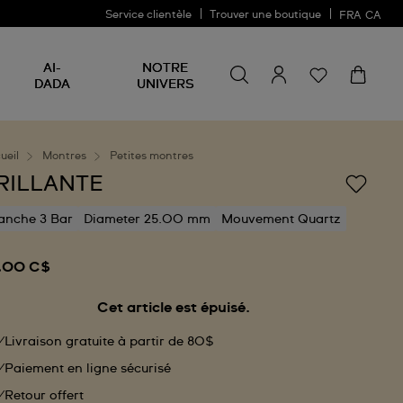
Service clientèle
Trouver une boutique
FRA
CA
Rechercher un produit
Rechercher
AI-
NOTRE
un
DADA
UNIVERS
produit
ueil
Montres
Petites montres
RILLANTE
anche 3 Bar
Diameter 25.00 mm
Mouvement Quartz
,00 C$
Cet article est épuisé.
Livraison gratuite à partir de 80$
Paiement en ligne sécurisé
Retour offert