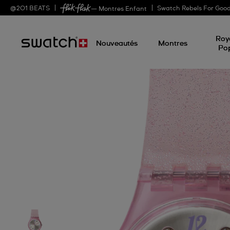
@
201
BEATS
Swatch Rebels For Goo
— Montres Enfant
Roy
Nouveautés
Montres
Po