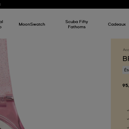
d
al
Scuba Fifty
MoonSwatch
Cadeaux
p
Fathoms
Acc
B
Ét
95