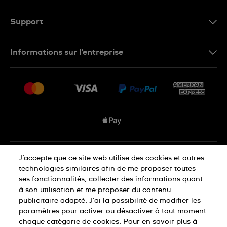
EN
FR
Support
Nous contacter
Informations sur l'entreprise
FAQ
Espace presse
Livraisons Et Retours
Nous rejoindre
Conditions De Vente
Plan du site
Déclaration de confidentialité
J’accepte que ce site web utilise des cookies et autres
technologies similaires afin de me proposer toutes
ses fonctionnalités, collecter des informations quant
à son utilisation et me proposer du contenu
Déclaration concernant les cookies
publicitaire adapté. J’ai la possibilité de modifier les
paramètres pour activer ou désactiver à tout moment
chaque catégorie de cookies. Pour en savoir plus à
Conditions d'utilisation