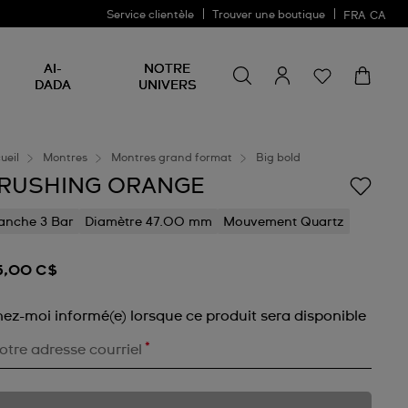
Service clientèle
Trouver une boutique
FRA
CA
Rechercher un produit
Rechercher
AI-
NOTRE
un
DADA
UNIVERS
produit
ueil
Montres
Montres grand format
Big bold
RUSHING ORANGE
anche 3 Bar
Diamètre 47.00 mm
Mouvement Quartz
5,00 C$
nez-moi informé(e) lorsque ce produit sera disponible
*
otre adresse courriel