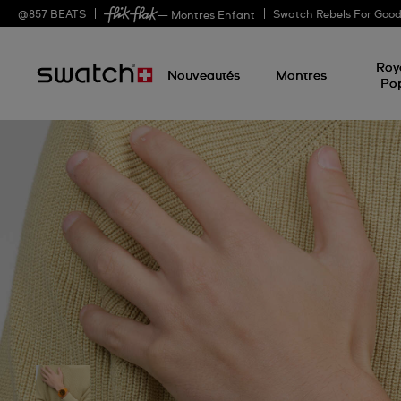
@
857
BEATS
Swatch Rebels For Goo
— Montres Enfant
Roy
Nouveautés
Montres
Po