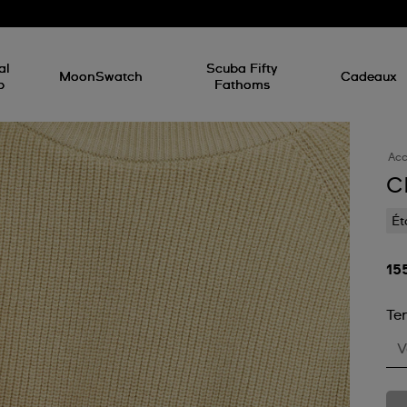
d
al
Scuba Fifty
MoonSwatch
Cadeaux
p
Fathoms
Acc
C
Ét
15
Te
V