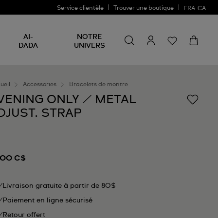
Service clientèle
Trouver une boutique
FRA
CA
Rechercher un produit
Rechercher
AI-
NOTRE
un
DADA
UNIVERS
produit
ueil
Accessories
Bracelets de montre
VENING ONLY / METAL
DJUST. STRAP
,00 C$
Livraison gratuite à partir de 80$
Paiement en ligne sécurisé
Retour offert