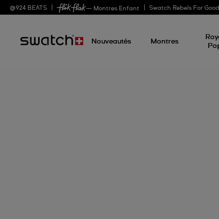
@
924
BEATS
Swatch Rebels For Goo
— Montres Enfant
Roy
Nouveautés
Montres
Po