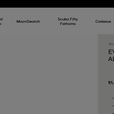
d
al
Scuba Fifty
MoonSwatch
Cadeaux
p
Fathoms
Acc
E
A
51