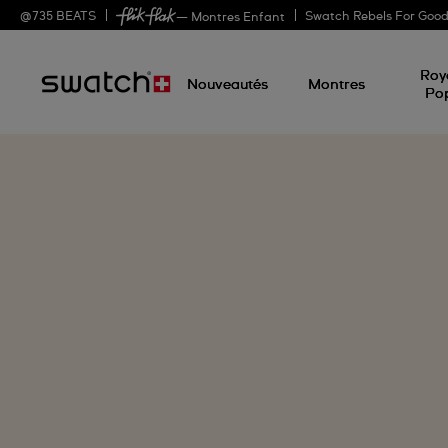
@
735
BEATS
Swatch Rebels For Goo
— Montres Enfant
Roy
Nouveautés
Montres
Po