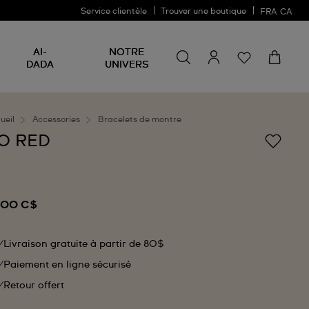
Service clientèle
Trouver une boutique
FRA
CA
Rechercher un produit
Rechercher
AI-
NOTRE
un
DADA
UNIVERS
produit
ueil
Accessories
Bracelets de montre
O RED
,00 C$
Livraison gratuite à partir de 80$
Paiement en ligne sécurisé
Retour offert