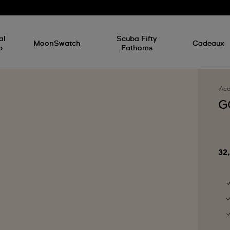
d
al
Scuba Fifty
MoonSwatch
Cadeaux
p
Fathoms
Acc
G
32