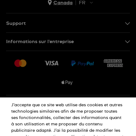
Canada
FR
EN
FR
Support
Nous contacter
Informations sur l'entreprise
FAQ
Espace presse
Livraisons Et Retours
Nous rejoindre
Conditions De Vente
Plan du site
Déclaration de confidentialité
J’accepte que ce site web utilise des cookies et autres
technologies similaires afin de me proposer toutes
ses fonctionnalités, collecter des informations quant
à son utilisation et me proposer du contenu
Déclaration concernant les cookies
publicitaire adapté. J’ai la possibilité de modifier les