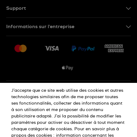
FR
Support
Nous contacter
Informations sur l'entreprise
FAQ
Espace presse
Livraisons Et Retours
Nous rejoindre
Conditions De Vente
Plan du site
Déclaration de confidentialité
J’accepte que ce site web utilise des cookies et autres
technologies similaires afin de me proposer toutes
ses fonctionnalités, collecter des informations quant
à son utilisation et me proposer du contenu
Déclaration concernant les cookies
publicitaire adapté. J’ai la possibilité de modifier les
paramètres pour activer ou désactiver à tout moment
chaque catégorie de cookies. Pour en savoir plus à
Conditions d'utilisation
propos des cookies :
information concernant les