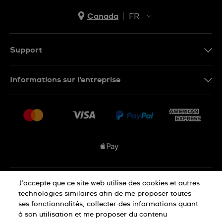
Canada
FR
EN
FR
Support
Nous contacter
Informations sur l'entreprise
FAQ
Espace presse
Livraisons Et Retours
Nous rejoindre
Conditions De Vente
Plan du site
Déclaration de confidentialité
J’accepte que ce site web utilise des cookies et autres
technologies similaires afin de me proposer toutes
ses fonctionnalités, collecter des informations quant
à son utilisation et me proposer du contenu
Déclaration concernant les cookies