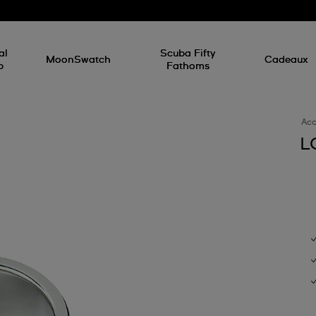
al
Scuba Fifty
MoonSwatch
Cadeaux
p
Fathoms
Acc
L