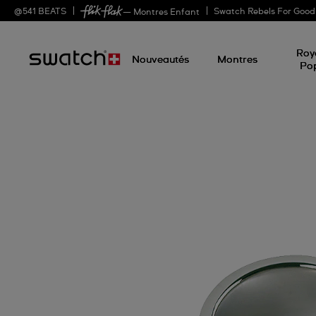
@
541
BEATS
Swatch Rebels For Good
— Montres Enfant
Roy
Nouveautés
Montres
Po