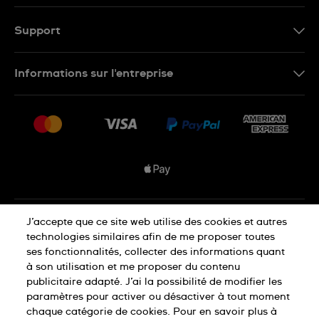
EN
FR
Support
Nous contacter
Informations sur l'entreprise
FAQ
Espace presse
Livraisons Et Retours
Nous rejoindre
Conditions De Vente
Plan du site
Déclaration de confidentialité
J’accepte que ce site web utilise des cookies et autres
technologies similaires afin de me proposer toutes
ses fonctionnalités, collecter des informations quant
à son utilisation et me proposer du contenu
Déclaration concernant les cookies
publicitaire adapté. J’ai la possibilité de modifier les
paramètres pour activer ou désactiver à tout moment
chaque catégorie de cookies. Pour en savoir plus à
Conditions d'utilisation