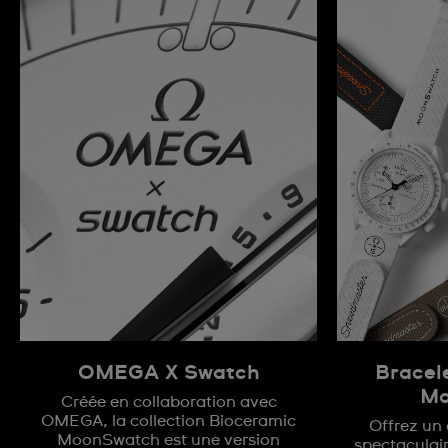
OMEGA X Swatch
Bracel
Mo
Créée en collaboration avec
OMEGA, la collection Bioceramic
Offrez un
MoonSwatch est une version
spectaculai