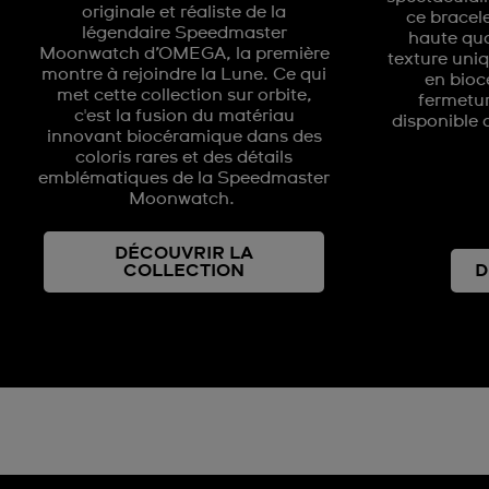
originale et réaliste de la
ce bracel
légendaire Speedmaster
haute qual
Moonwatch d’OMEGA, la première
texture uni
montre à rejoindre la Lune. Ce qui
en bioc
met cette collection sur orbite,
fermetu
c'est la fusion du matériau
disponible 
innovant biocéramique dans des
coloris rares et des détails
emblématiques de la Speedmaster
Moonwatch.
DÉCOUVRIR LA
COLLECTION
D