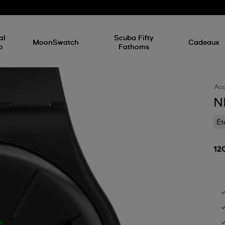
d
al
Scuba Fifty
MoonSwatch
Cadeaux
p
Fathoms
Acc
N
Ét
12