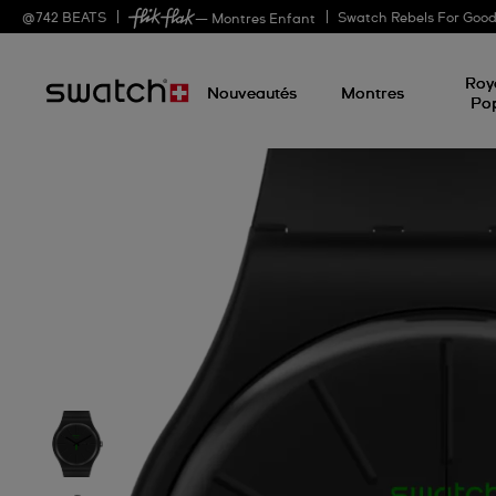
@
742
BEATS
Swatch Rebels For Goo
— Montres Enfant
Roy
Nouveautés
Montres
Po