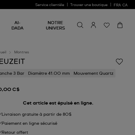
Service clientèle
Trouver une boutique
FRA
CA
Rechercher un produit
Rechercher
AI-
NOTRE
un
DADA
UNIVERS
produit
ueil
Montres
EUZEIT
anche 3 Bar
Diamètre 41.00 mm
Mouvement Quartz
0,00 C$
Cet article est épuisé en ligne.
Livraison gratuite à partir de 80$
Paiement en ligne sécurisé
Retour offert