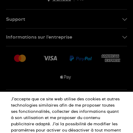
EN
FR
Support
Nous contacter
Informations sur l'entreprise
FAQ
Espace presse
Livraisons Et Retours
Nous rejoindre
Conditions De Vente
Plan du site
Déclaration de confidentialité
J’accepte que ce site web utilise des cookies et autres
technologies similaires afin de me proposer toutes
ses fonctionnalités, collecter des informations quant
à son utilisation et me proposer du contenu
Déclaration concernant les cookies
publicitaire adapté. J’ai la possibilité de modifier les
paramètres pour activer ou désactiver à tout moment