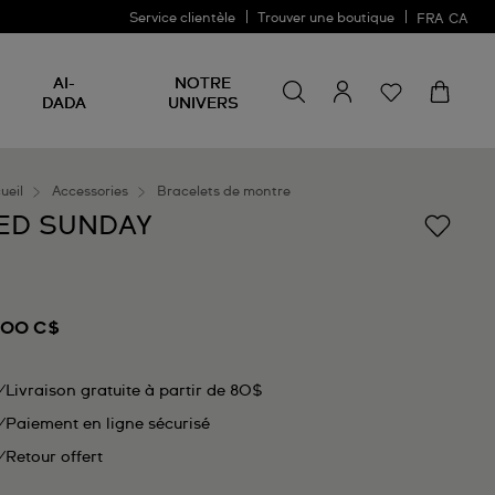
Service clientèle
Trouver une boutique
FRA
CA
Rechercher un produit
Rechercher
AI-
NOTRE
un
DADA
UNIVERS
produit
ueil
Accessories
Bracelets de montre
ED SUNDAY
,00 C$
Livraison gratuite à partir de 80$
Paiement en ligne sécurisé
Retour offert