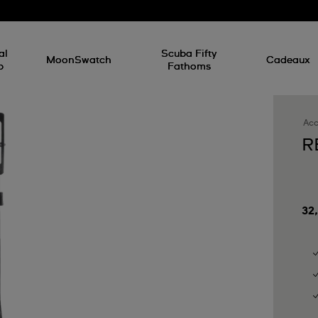
al
Scuba Fifty
MoonSwatch
Cadeaux
p
Fathoms
Acc
R
32