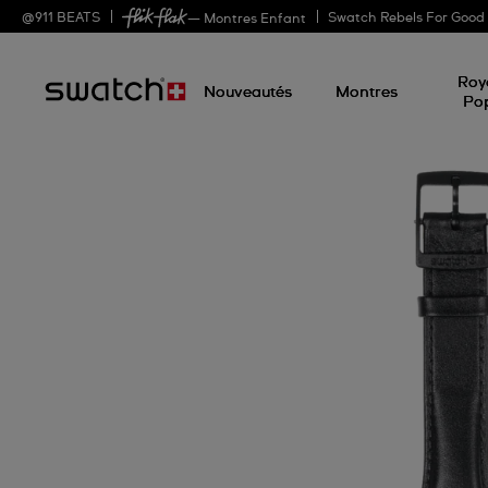
@
911
BEATS
Swatch Rebels For Good
— Montres Enfant
Roy
Nouveautés
Montres
Po