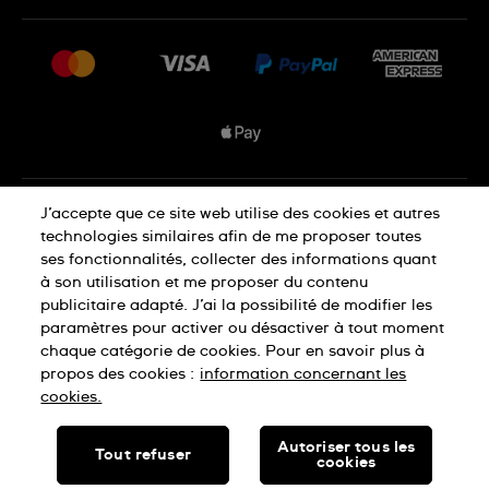
FAQ
Espace presse
Livraisons Et Retours
Nous rejoindre
Conditions De Vente
Plan du site
Déclaration de confidentialité
J’accepte que ce site web utilise des cookies et autres
technologies similaires afin de me proposer toutes
ses fonctionnalités, collecter des informations quant
à son utilisation et me proposer du contenu
Déclaration concernant les cookies
publicitaire adapté. J’ai la possibilité de modifier les
paramètres pour activer ou désactiver à tout moment
chaque catégorie de cookies. Pour en savoir plus à
Conditions d'utilisation
propos des cookies :
information concernant les
cookies.
SWISS MADE
Autoriser tous les
Tout refuser
cookies
© SWATCH LTD, 2026 TOUS DROITS RÉSERVÉS : MONTRES