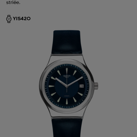
striée.
YIS420