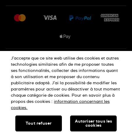
FAQ
Espace presse
Livraisons Et Retours
Nous rejoindre
Conditions De Vente
Plan du site
Déclaration de confidentialité
J’accepte que ce site web utilise des cookies et autres
technologies similaires afin de me proposer toutes
ses fonctionnalités, collecter des informations quant
à son utilisation et me proposer du contenu
Déclaration concernant les cookies
publicitaire adapté. J’ai la possibilité de modifier les
paramètres pour activer ou désactiver à tout moment
chaque catégorie de cookies. Pour en savoir plus à
Conditions d'utilisation
propos des cookies :
information concernant les
cookies.
SWISS MADE
Autoriser tous les
Tout refuser
cookies
© SWATCH LTD, 2026 TOUS DROITS RÉSERVÉS : MONTRES