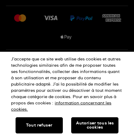
FAQ
Espace presse
Livraisons Et Retours
Nous rejoindre
Conditions De Vente
Plan du site
Déclaration de confidentialité
J’accepte que ce site web utilise des cookies et autres
technologies similaires afin de me proposer toutes
ses fonctionnalités, collecter des informations quant
à son utilisation et me proposer du contenu
Déclaration concernant les cookies
publicitaire adapté. J’ai la possibilité de modifier les
paramètres pour activer ou désactiver à tout moment
chaque catégorie de cookies. Pour en savoir plus à
Conditions d'utilisation
propos des cookies :
information concernant les
cookies.
SWISS MADE
Autoriser tous les
Tout refuser
cookies
© SWATCH LTD, 2026 TOUS DROITS RÉSERVÉS : MONTRES