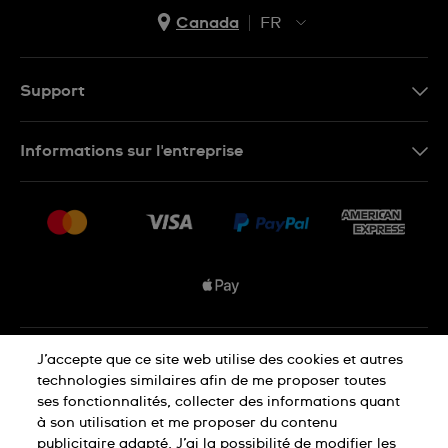
Canada
FR
EN
FR
Support
Nous contacter
Informations sur l'entreprise
FAQ
Espace presse
Livraisons Et Retours
Nous rejoindre
Conditions De Vente
Plan du site
Déclaration de confidentialité
J’accepte que ce site web utilise des cookies et autres
technologies similaires afin de me proposer toutes
ses fonctionnalités, collecter des informations quant
à son utilisation et me proposer du contenu
Déclaration concernant les cookies
publicitaire adapté. J’ai la possibilité de modifier les