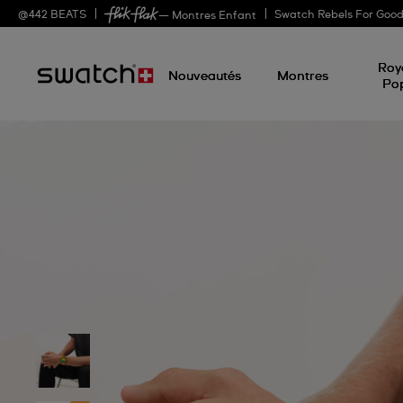
@
442
BEATS
Swatch Rebels For Goo
— Montres Enfant
Roy
Nouveautés
Montres
Po