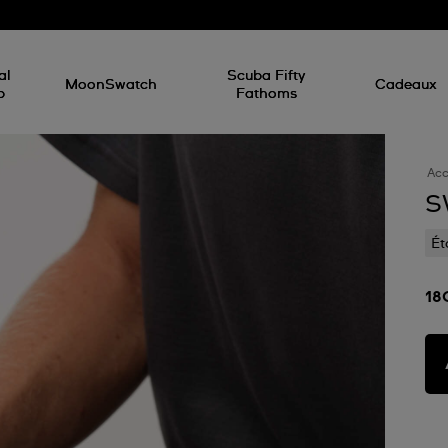
d
al
Scuba Fifty
MoonSwatch
Cadeaux
p
Fathoms
Acc
S
Ét
18