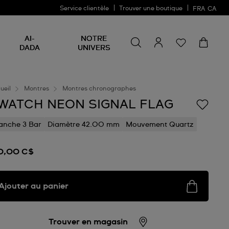
Service clientèle
Trouver une boutique
FRA
CA
Rechercher un produit
Rechercher
AI-
NOTRE
un
DADA
UNIVERS
produit
ueil
Montres
Montres chronographes
WATCH NEON SIGNAL FLAG
anche 3 Bar
Diamètre 42.00 mm
Mouvement Quartz
0,00 C$
Ajouter au panier
Trouver en magasin