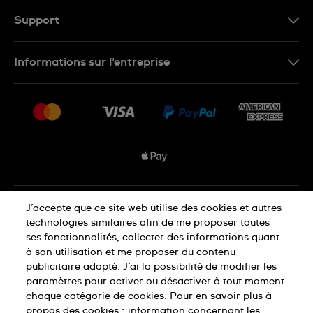
FR
Support
Nous contacter
Informations sur l'entreprise
FAQ
Espace presse
Livraisons Et Retours
Nous rejoindre
Conditions De Vente
Plan du site
Déclaration de confidentialité
J’accepte que ce site web utilise des cookies et autres
technologies similaires afin de me proposer toutes
ses fonctionnalités, collecter des informations quant
à son utilisation et me proposer du contenu
Déclaration concernant les cookies
publicitaire adapté. J’ai la possibilité de modifier les
paramètres pour activer ou désactiver à tout moment
chaque catégorie de cookies. Pour en savoir plus à
Conditions d'utilisation
propos des cookies :
information concernant les