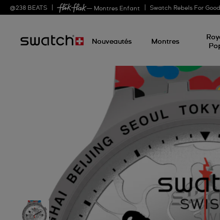
@
238
BEATS
Swatch Rebels For Goo
— Montres Enfant
Roy
Nouveautés
Montres
Po