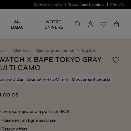
Service clientèle
Trouver une boutique
FRA
CA
Rechercher un produit
Rechercher
AI-
NOTRE
un
DADA
UNIVERS
produit
ueil
Montres
Montres grand format
Big bold
WATCH X BAPE TOKYO GRAY
ULTI CAMO
anche 3 Bar
Diamètre 47.00 mm
Mouvement Quartz
5,00 C$
Livraison gratuite à partir de 80$
Paiement en ligne sécurisé
Retour offert