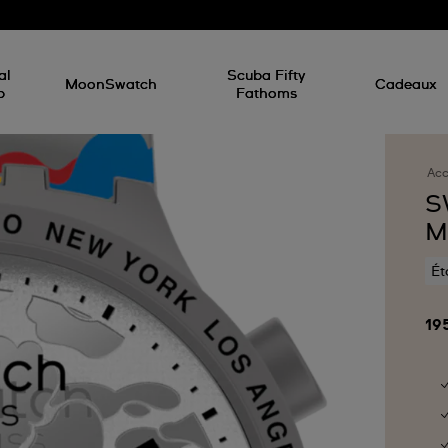
d
al
Scuba Fifty
MoonSwatch
Cadeaux
p
Fathoms
Acc
S
M
Ét
19