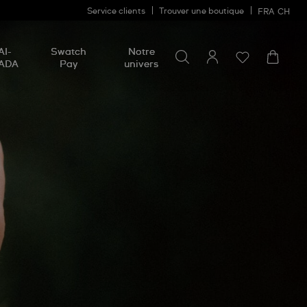
Service clients
Trouver une boutique
FRA
CH
Chercher un produit
Chercher
AI-
Swatch
Notre
un
ADA
Pay
univers
produit