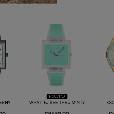
NOUVEAU
EEN?
WHAT IF...SEE THRU MINT?
CO
,00
CHF 90,00
C