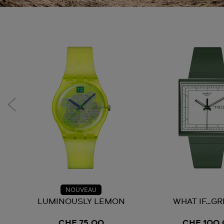
NOUVEAU
LUMINOUSLY LEMON
WHAT IF…GR
CHF 75,00
CHF 100