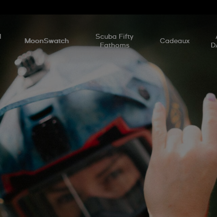
d
l
Scuba Fifty
MoonSwatch
Cadeaux
Fathoms
D