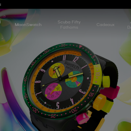
d
l
Scuba Fifty
MoonSwatch
Cadeaux
Fathoms
D