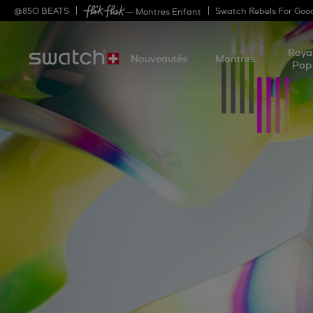
@
850
BEATS
Swatch Rebels For Goo
— Montres Enfant
Roya
Nouveautés
Montres
Pop