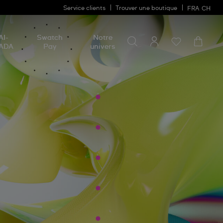
Service clients
Trouver une boutique
FRA
CH
Chercher un produit
Chercher
AI-
Swatch
Notre
un
ADA
Pay
univers
produit