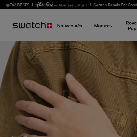
@
762
BEATS
Swatch Rebels For Goo
— Montres Enfant
Roya
Nouveautés
Montres
Pop