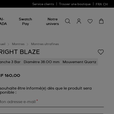
Service clients
Trouver une boutique
FRA
CH
Chercher un produit
Chercher
AI-
Swatch
Notre
un
ADA
Pay
univers
produit
ueil
Montres
Montres ultrafines
RIGHT BLAZE
anche 3 Bar
Diamètre 38.00 mm
Mouvement Quartz
F 160,00
souhaite être informé(e) dès que le produit sera
ponible :
*
on adresse e-mail