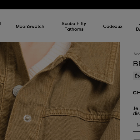
d
l
Scuba Fifty
MoonSwatch
Cadeaux
Fathoms
D
Acc
B
Ét
CH
Je 
dis
M