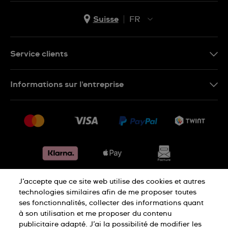
Suisse
FR
EN
DE
Service clients
IT
Nous contacter
Informations sur l'entreprise
FR
FAQ
Presse
Livraison
Jobs
Retours
Sitemap
Conditions de vente
Renoncer au contrat
J’accepte que ce site web utilise des cookies et autres
Déclaration de confidentialité
technologies similaires afin de me proposer toutes
ses fonctionnalités, collecter des informations quant
à son utilisation et me proposer du contenu
Déclaration concernant les cookies
publicitaire adapté. J’ai la possibilité de modifier les