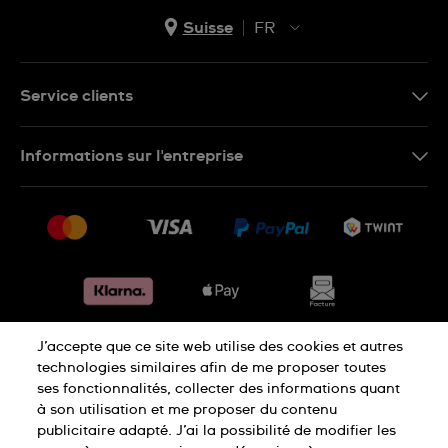
Suisse
FR
EN
DE
Service clients
IT
Nous contacter
Informations sur l'entreprise
FR
FAQ
Presse
Livraison
Jobs
Retours
Sitemap
Conditions de vente
Renoncer au contrat
J’accepte que ce site web utilise des cookies et autres
Déclaration de confidentialité
technologies similaires afin de me proposer toutes
ses fonctionnalités, collecter des informations quant
à son utilisation et me proposer du contenu
Déclaration concernant les cookies
publicitaire adapté. J’ai la possibilité de modifier les