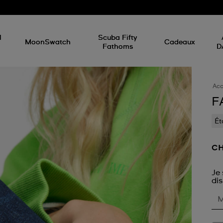
d
l
Scuba Fifty
MoonSwatch
Cadeaux
Fathoms
D
Acc
F
Ét
CH
Je 
dis
M