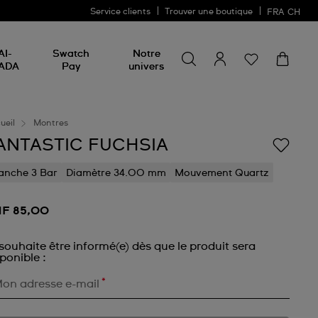
Service clients
Trouver une boutique
FRA
CH
Chercher un produit
Chercher
AI-
Swatch
Notre
un
ADA
Pay
univers
produit
ueil
Montres
ANTASTIC FUCHSIA
anche 3 Bar
Diamètre 34.00 mm
Mouvement Quartz
F 85,00
souhaite être informé(e) dès que le produit sera
ponible :
*
on adresse e-mail