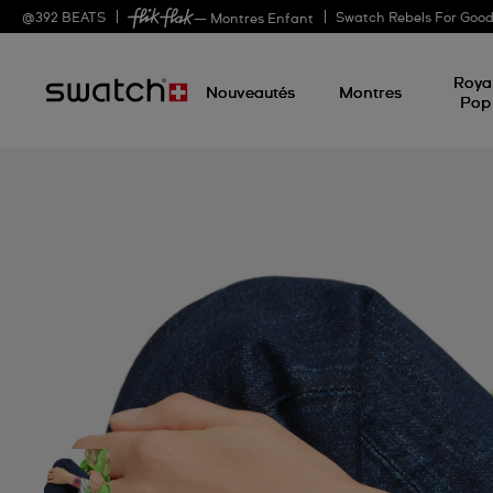
@
392
BEATS
Swatch Rebels For Goo
— Montres Enfant
Roya
Nouveautés
Montres
Pop