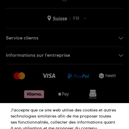
Suisse
FR
EN
DE
Service clients
IT
Nous contacter
Informations sur l'entreprise
FR
FAQ
Presse
Livraison
Jobs
Retours
Sitemap
Conditions de vente
Renoncer au contrat
J’accepte que ce site web utilise des cookies et autres
Déclaration de confidentialité
technologies similaires afin de me proposer toutes
ses fonctionnalités, collecter des informations quant
à son utilisation et me proposer du contenu