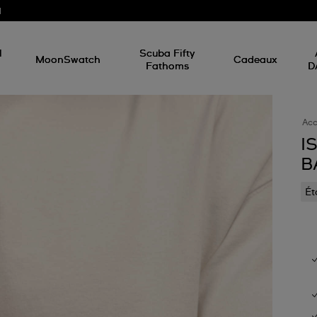
d
l
Scuba Fifty
MoonSwatch
Cadeaux
Fathoms
D
Acc
I
B
Ét