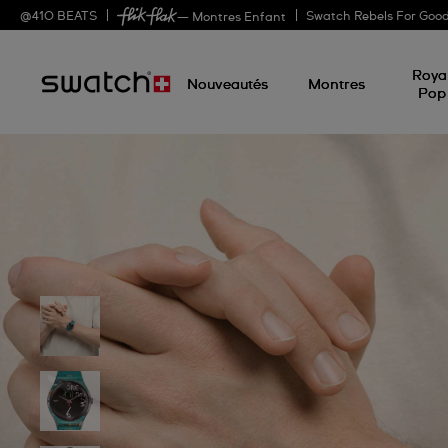
@
410
BEATS
Swatch Rebels For Goo
— Montres Enfant
Roya
Nouveautés
Montres
Pop