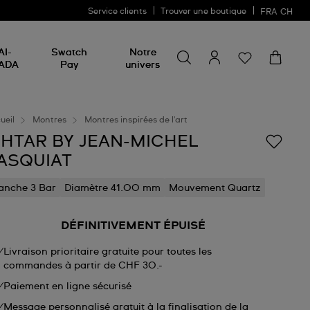
Service clients
Trouver une boutique
FRA
CH
Chercher un produit
Chercher
AI-
Swatch
Notre
un
ADA
Pay
univers
produit
ueil
Montres
Montres inspirées de l'art
SHTAR BY JEAN-MICHEL
ASQUIAT
anche 3 Bar
Diamètre 41.00 mm
Mouvement Quartz
DÉFINITIVEMENT ÉPUISÉ
Livraison prioritaire gratuite pour toutes les
commandes à partir de CHF 30.-
Paiement en ligne sécurisé
Message personnalisé gratuit à la finalisation de la