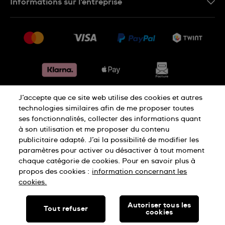
Informations sur l'entreprise
FR
FAQ
Presse
Livraison
Jobs
Retours
Sitemap
Conditions de vente
Renoncer au contrat
J’accepte que ce site web utilise des cookies et autres
Déclaration de confidentialité
technologies similaires afin de me proposer toutes
ses fonctionnalités, collecter des informations quant
à son utilisation et me proposer du contenu
Déclaration concernant les cookies
publicitaire adapté. J’ai la possibilité de modifier les
paramètres pour activer ou désactiver à tout moment
chaque catégorie de cookies. Pour en savoir plus à
Conditions d'utilisation
Mentions légales
propos des cookies :
information concernant les
cookies.
SWISS MADE
Autoriser tous les
Tout refuser
cookies