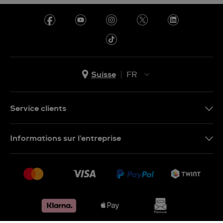
Suisse
FR
EN
DE
Service clients
IT
Nous contacter
Informations sur l'entreprise
FR
FAQ
Presse
Livraison
Jobs
Retours
Sitemap
Conditions de vente
Renoncer au contrat