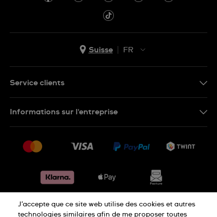
Suisse
FR
EN
DE
Service clients
IT
Nous contacter
Informations sur l'entreprise
FR
FAQ
Presse
Livraison
Jobs
Retours
Sitemap
Conditions de vente
Renoncer au contrat
J’accepte que ce site web utilise des cookies et autres
Déclaration de confidentialité
technologies similaires afin de me proposer toutes