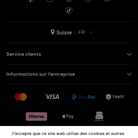
Suisse
FR
EN
DE
Service clients
IT
Nous contacter
FR
Informations sur l'entreprise
FAQ
Presse
Livraison
Jobs
Retours
Sitemap
Conditions de vente
Renoncer au contrat
J’accepte que ce site web utilise des cookies et autres