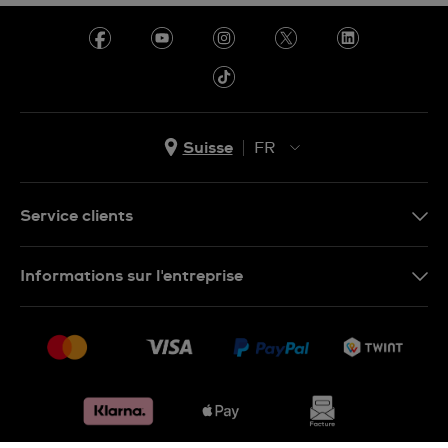
Suisse
FR
EN
DE
Service clients
IT
Nous contacter
Informations sur l'entreprise
FR
FAQ
Presse
Livraison
Jobs
Retours
Sitemap
Conditions de vente
Renoncer au contrat