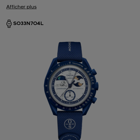
Afficher plus
SO33N704L