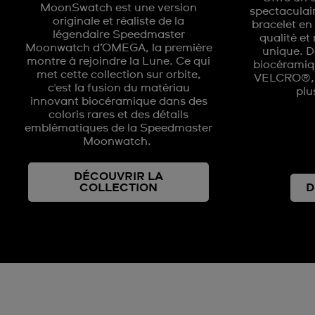
MoonSwatch est une version
spectaculai
originale et réaliste de la
bracelet e
légendaire Speedmaster
qualité et 
Moonwatch d’OMEGA, la première
unique. D
montre à rejoindre la Lune. Ce qui
biocéramiq
met cette collection sur orbite,
VELCRO®, i
c'est la fusion du matériau
plu
innovant biocéramique dans des
coloris rares et des détails
emblématiques de la Speedmaster
Moonwatch.
DÉCOUVRIR LA
COLLECTION
D