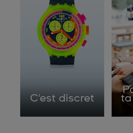
Pa
C'est discret
ta