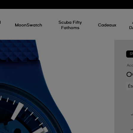
d
l
Scuba Fifty
MoonSwatch
Cadeaux
Fathoms
D
S
Acc
O
Ét