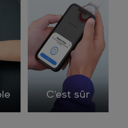
ple
C'est sûr