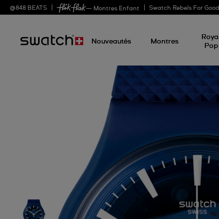
@
848
BEATS
Swatch Rebels For Goo
— Montres Enfant
Roya
Nouveautés
Montres
Pop