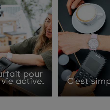
rfait pour
 vie active.
C'est sim