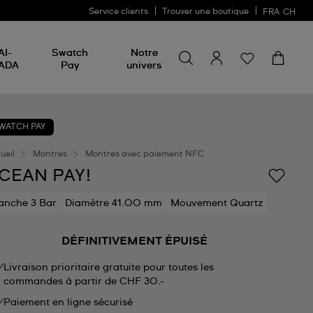
Service clients
Trouver une boutique
FRA
CH
Chercher un produit
Chercher
AI-
Swatch
Notre
un
ADA
Pay
univers
produit
WATCH PAY
ueil
Montres
Montres avec paiement NFC
CEAN PAY!
anche 3 Bar
Diamètre 41.00 mm
Mouvement Quartz
DÉFINITIVEMENT ÉPUISÉ
Livraison prioritaire gratuite pour toutes les
commandes à partir de CHF 30.-
Paiement en ligne sécurisé