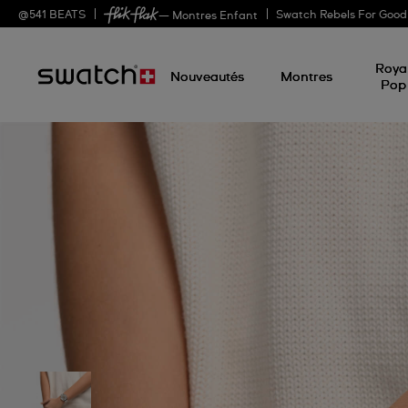
@
541
BEATS
Swatch Rebels For Good
— Montres Enfant
Roya
Nouveautés
Montres
Pop