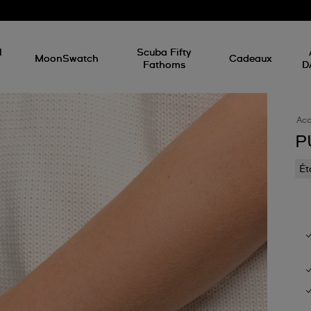
l
Scuba Fifty
MoonSwatch
Cadeaux
Fathoms
D
Acc
P
Ét