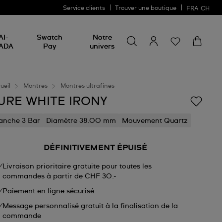
Service clients
Trouver une boutique
FRA
CH
Chercher un produit
Chercher
AI-
Swatch
Notre
un
ADA
Pay
univers
produit
ueil
Montres
Montres ultrafines
URE WHITE IRONY
anche 3 Bar
Diamètre 38.00 mm
Mouvement Quartz
DÉFINITIVEMENT ÉPUISÉ
Livraison prioritaire gratuite pour toutes les
commandes à partir de CHF 30.-
Paiement en ligne sécurisé
Message personnalisé gratuit à la finalisation de la
commande