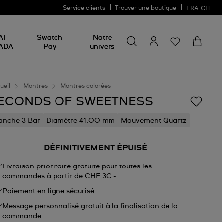
Service clients
Trouver une boutique
FRA
CH
Chercher un produit
Chercher
AI-
Swatch
Notre
un
ADA
Pay
univers
produit
ueil
Montres
Montres colorées
ECONDS OF SWEETNESS
anche 3 Bar
Diamètre 41.00 mm
Mouvement Quartz
DÉFINITIVEMENT ÉPUISÉ
Livraison prioritaire gratuite pour toutes les
commandes à partir de CHF 30.-
Paiement en ligne sécurisé
Message personnalisé gratuit à la finalisation de la
commande