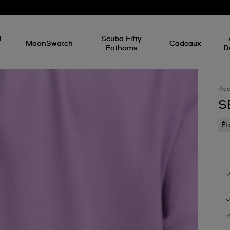
l
Scuba Fifty
MoonSwatch
Cadeaux
Fathoms
D
Acc
S
Ét