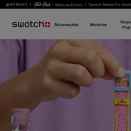
@
193
BEATS
Swatch Rebels For Good
— Montres Enfant
Roya
Nouveautés
Montres
Pop