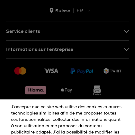
Suisse
FR
EN
DE
Service clients
IT
Nous contacter
Informations sur l'entreprise
FR
FAQ
Presse
Livraison
Jobs
Retours
Sitemap
Conditions de vente
Renoncer au contrat
J’accepte que ce site web utilise des cookies et autres
Déclaration de confidentialité
technologies similaires afin de me proposer toutes
ses fonctionnalités, collecter des informations quant
à son utilisation et me proposer du contenu
Déclaration concernant les cookies
publicitaire adapté. J’ai la possibilité de modifier les