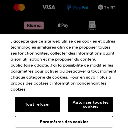
Livraison
Jobs
Retours
Sitemap
Conditions de vente
Renoncer au contrat
J’accepte que ce site web utilise des cookies et autres
Déclaration de confidentialité
technologies similaires afin de me proposer toutes
ses fonctionnalités, collecter des informations quant
à son utilisation et me proposer du contenu
Déclaration concernant les cookies
publicitaire adapté. J’ai la possibilité de modifier les
paramètres pour activer ou désactiver à tout moment
chaque catégorie de cookies. Pour en savoir plus à
Conditions d'utilisation
Mentions légales
propos des cookies :
information concernant les
cookies.
SWISS MADE
Autoriser tous les
Tout refuser
cookies
© SWATCH AG 2026, ALL RIGHTS RESERVED: SWISS WATCHES
Paramètres des cookies