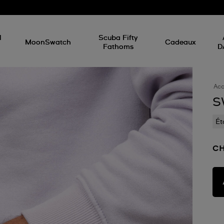
d
l
Scuba Fifty
MoonSwatch
Cadeaux
Fathoms
D
Acc
S
Ét
CH