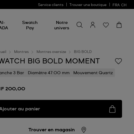
Service clients
Trouver une boutique
FRA
CH
Chercher un produit
Chercher
AI-
Swatch
Notre
un
ADA
Pay
univers
produit
ueil
Montres
Montres oversize
BIG BOLD
WATCH BIG BOLD MOMENT
anche 3 Bar
Diamètre 47.00 mm
Mouvement Quartz
F 200,00
Ajouter au panier
Trouver en magasin