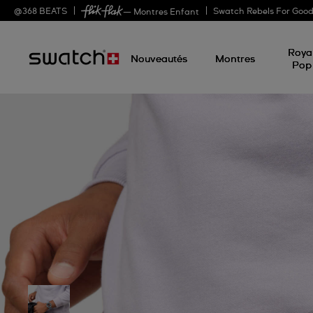
@
368
BEATS
Swatch Rebels For Goo
— Montres Enfant
Roya
Nouveautés
Montres
Pop