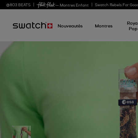
@
803
BEATS
Swatch Rebels For Goo
— Montres Enfant
Roya
Nouveautés
Montres
Pop