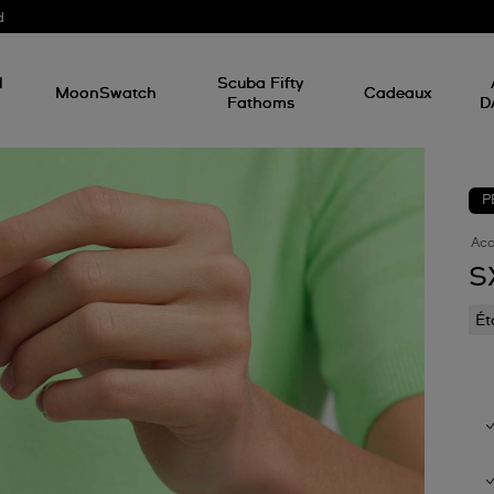
d
l
Scuba Fifty
MoonSwatch
Cadeaux
Fathoms
D
P
Acc
S
Ét