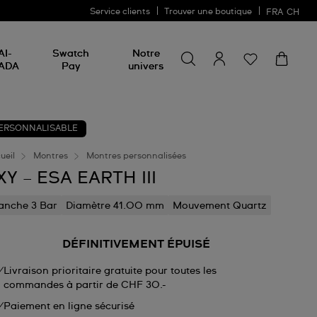
Service clients
Trouver une boutique
FRA
CH
Chercher un produit
Chercher
AI-
Swatch
Notre
un
ADA
Pay
univers
produit
ERSONNALISABLE
ueil
Montres
Montres personnalisées
XY – ESA EARTH III
anche 3 Bar
Diamètre 41.00 mm
Mouvement Quartz
DÉFINITIVEMENT ÉPUISÉ
Livraison prioritaire gratuite pour toutes les
commandes à partir de CHF 30.-
Paiement en ligne sécurisé