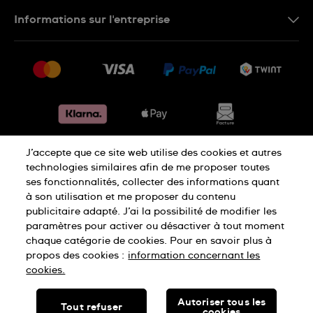
Nous contacter
Informations sur l'entreprise
FR
FAQ
Presse
Livraison
Jobs
Retours
Sitemap
Conditions de vente
Renoncer au contrat
J’accepte que ce site web utilise des cookies et autres
Déclaration de confidentialité
technologies similaires afin de me proposer toutes
ses fonctionnalités, collecter des informations quant
à son utilisation et me proposer du contenu
Déclaration concernant les cookies
publicitaire adapté. J’ai la possibilité de modifier les
paramètres pour activer ou désactiver à tout moment
chaque catégorie de cookies. Pour en savoir plus à
Conditions d'utilisation
Mentions légales
propos des cookies :
information concernant les
cookies.
SWISS MADE
Autoriser tous les
Tout refuser
cookies