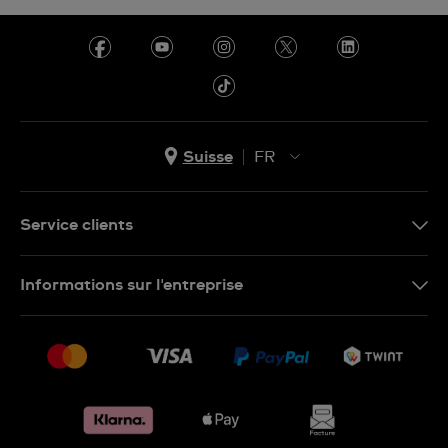
Suisse
FR
EN
DE
Service clients
IT
Nous contacter
Informations sur l'entreprise
FR
FAQ
Presse
Livraison
Jobs
Retours
Sitemap
Conditions de vente
Renoncer au contrat