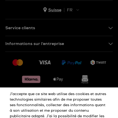
Suisse
FR
EN
DE
Service clients
IT
Nous contacter
Informations sur l'entreprise
FR
FAQ
Presse
Livraison
Jobs
Retours
Sitemap
Conditions de vente
Renoncer au contrat
J’accepte que ce site web utilise des cookies et autres
Déclaration de confidentialité
technologies similaires afin de me proposer toutes
ses fonctionnalités, collecter des informations quant
à son utilisation et me proposer du contenu
Déclaration concernant les cookies
publicitaire adapté. J’ai la possibilité de modifier les